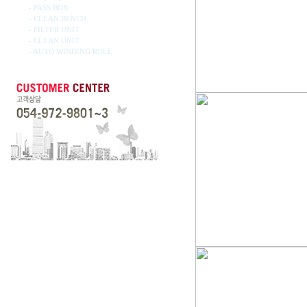
- PASS BOX
- CLEAN BENCH
- FILTER UNIT
- CLEAN UNIT
- AUTO WINDING ROLL